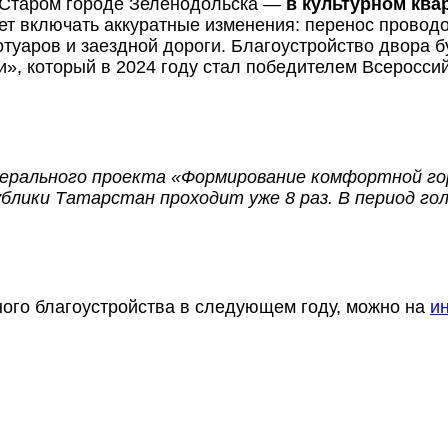
в Старом городе Зеленодольска —
в культурном ква
дет включать аккуратные изменения: перенос провод
туаров и заездной дороги. Благоустройство двора б
и», который в 2024 году стал победителем Всеросси
дерального проекта «Формирование комфортной го
блики Татарстан проходит уже 8 раз. В период го
тного благоустройства в следующем году, можно на
и