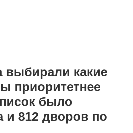
а выбирали какие
ры приоритетнее
 список было
 и 812 дворов по