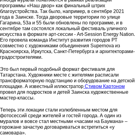
программы «Наш двор» как финальный штрих
благоустройства. Так было, например, в сентябре 2021
года в Заинске. Тогда дворовые территории по улице
Гагарина, 53а и 55 были обновлены по программе, и в
сентябре там состоялся локальный фестиваль уличного
искусства в формате арт-сессии - Art-Session Energy Nation.
Его провела команда Институт развития городов РТ
совместно с художниками объединения Supernova из
Красноярска, Иркутска, Санкт-Петербурга и архитекторами-
градостроителями.
Это был первый подобный формат фестиваля для
Татарстана. Художники месте с жителями расписали
трансформаторную подстанцию и оборудование на детской
площадке. А известный иллюстратор
Стивом Картоном
провел для подростков и детей Заинска художественные
мастер-классы.
Теперь эти локации стали излюбленным местом для
фотосессий среди жителей и гостей города. А один из
муралов и вовсе стал местными «часами на Баумана» –
горожане зачастую договариваться встретиться «у
самовара».